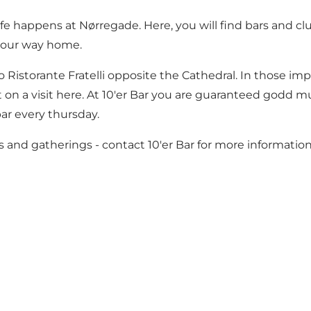
e happens at Nørregade. Here, you will find bars and clubs
 your way home.
to Ristorante Fratelli opposite the Cathedral. In those i
n a visit here. At 10'er Bar you are guaranteed godd musi
bar every thursday.
s and gatherings - contact 10'er Bar for more information