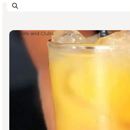
Nightlife and Clubs
Ispirazioni
Dove andare
Cosa fare
Dove dormire
Pianifica il viaggio