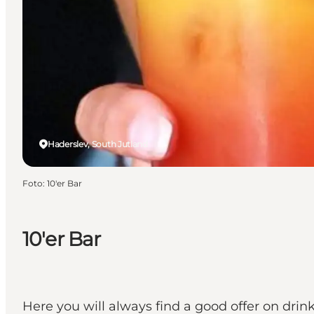
Haderslev, South Jutland
Foto
:
10'er Bar
10'er Bar
Here you will always find a good offer on drin