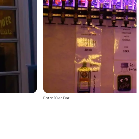
Foto
:
10'er Bar