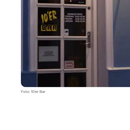
Foto
:
10'er Bar