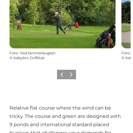
Foto
:
VisitJammerbugten
Foto
:
©
Aabybro Golfklub
©
Aaby
Precedente
Avanti
Relative flat course where the wind can be
tricky. The course and green are designed with
9 ponds and international stardard placed
bunkers that challenges your demands for