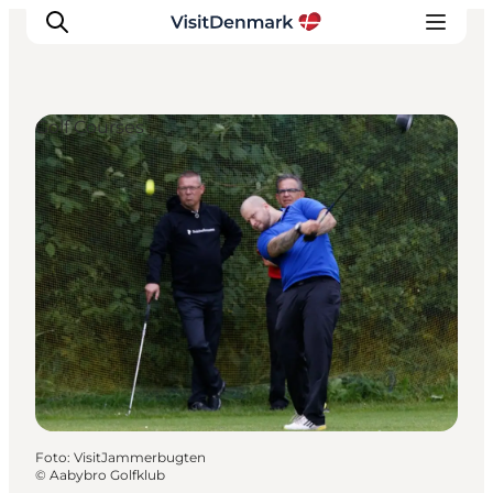
Golf Courses
Ispirazioni
Dove andare
Cosa fare
Dove dormire
Pianifica il viaggio
Foto
:
VisitJammerbugten
©
Aabybro Golfklub