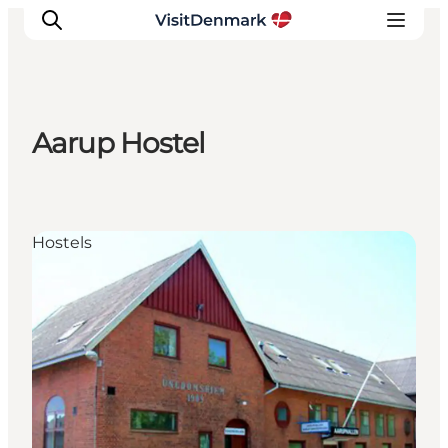
Aarup Hostel
Ispirazioni
Dove andare
Cosa fare
Hostels
Dove dormire
Pianifica il viaggio