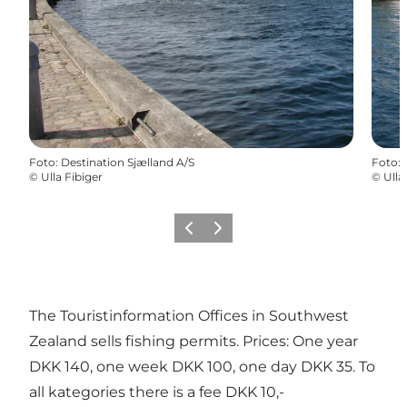
Foto
:
Destination Sjælland A/S
Foto
:
©
Ulla Fibiger
©
Ulla
Precedente
Avanti
The Touristinformation Offices in Southwest
Zealand sells fishing permits. Prices: One year
DKK 140, one week DKK 100, one day DKK 35. To
all kategories there is a fee DKK 10,-