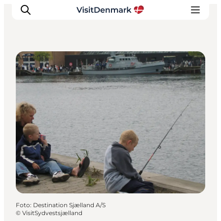
Angling
Ispirazioni
Dove andare
Cosa fare
Dove dormire
Pianifica il viaggio
Foto
:
Destination Sjælland A/S
©
VisitSydvestsjælland