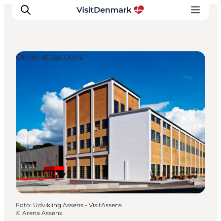
Other attractions
Ispirazioni
Dove andare
Cosa fare
Dove dormire
Pianifica il viaggio
Foto
:
Udvikling Assens - VisitAssens
©
Arena Assens