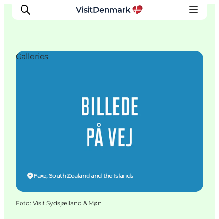
Galleries
Ispirazioni
Dove andare
Cosa fare
Dove dormire
Pianifica il viaggio
Faxe, South Zealand and the Islands
Foto
:
Visit Sydsjælland & Møn