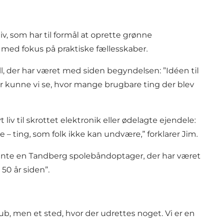
v, som har til formål at oprette grønne
d fokus på praktiske fællesskaber.
 der har været med siden begyndelsen: ”Idéen til
kunne vi se, hvor mange brugbare ting der blev
 til skrottet elektronik eller ødelagte ejendele:
– ting, som folk ikke kan undvære,” forklarer Jim.
fhente en Tandberg spolebåndoptager, der har været
50 år siden”.
ub, men et sted, hvor der udrettes noget. Vi er en