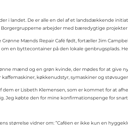
i landet. De er alle en del af et landsdækkende initiati
rgergrupperne arbejder med bæredygtige projekter me
Grønne Mænds Repair Café født, fortæller Jim Campbell,
 en byttecontainer på den lokale genbrugsplads. Her 
e mænd og en grøn kvinde, der mødes for at give nyt liv
r kaffemaskiner, køkkenudstyr, symaskiner og støvsugere 
En af dem er Lisbeth Klemensen, som er kommet for at a
g. Jeg købte den for mine konfirmationspenge for snart 
ssens størrelse vidner om: ”Caféen er ikke kun en hyggekl