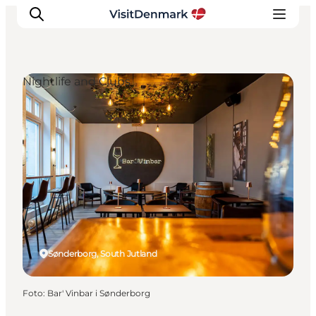
Nightlife and Clubs
Ispirazioni
Dove andare
Cosa fare
Dove dormire
Pianifica il viaggio
Sønderborg, South Jutland
Foto
:
Bar' Vinbar i Sønderborg