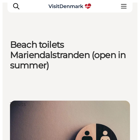
Beach toilets
Ispirazioni
Mariendalstranden (open in
Dove andare
summer)
Cosa fare
Dove dormire
Pianifica il viaggio
Toilets