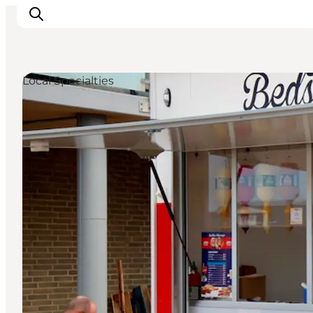
Local Specialties
Ispirazioni
Dove andare
Cosa fare
Dove dormire
Pianifica il viaggio