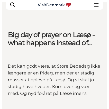
Big day of prayer on Læsø -
Ispirazioni
what happens instead of...
Dove andare
Cosa fare
Dove dormire
Det kan godt være, at Store Bededag ikke
Pianifica il viaggio
længere er en fridag, men der er stadig
masser at opleve på Læsø. Og vi skal jo
stadig have hveder. Kom over og vær
med. Og nyd foråret på Læsø imens.