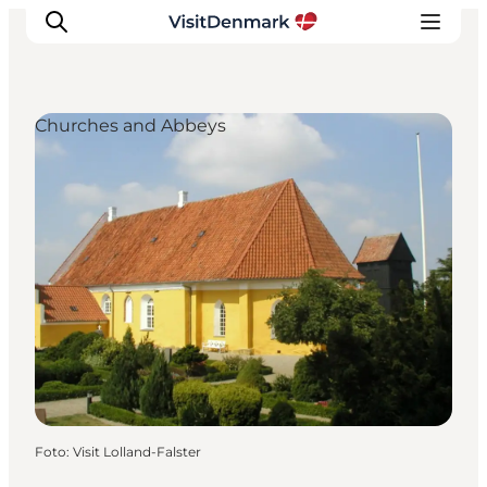
Churches and Abbeys
Ispirazioni
Dove andare
Cosa fare
Dove dormire
Pianifica il viaggio
Foto
:
Visit Lolland-Falster