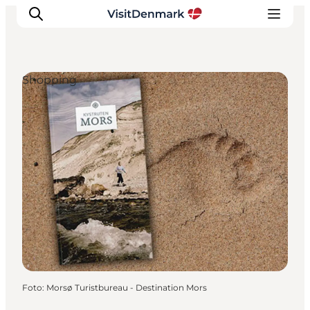
Shopping
Ispirazioni
Dove andare
Cosa fare
Dove dormire
Pianifica il viaggio
Foto
:
Morsø Turistbureau - Destination Mors