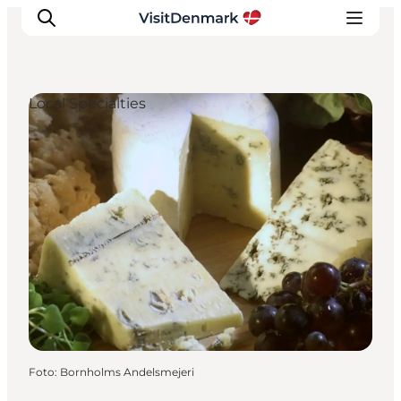
Local Specialties
Ispirazioni
Dove andare
Cosa fare
Dove dormire
Pianifica il viaggio
Foto
:
Bornholms Andelsmejeri