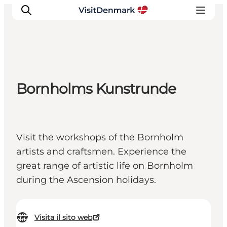
Ispirazioni
Bornholms Kunstrunde
Dove andare
Cosa fare
Dove dormire
Visit the workshops of the Bornholm
Pianifica il viaggio
artists and craftsmen. Experience the
great range of artistic life on Bornholm
during the Ascension holidays.
Visita il sito web