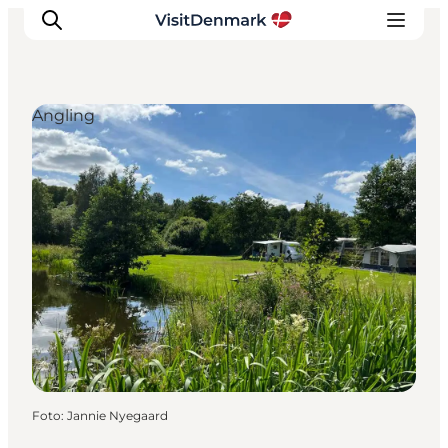
Angling
Ispirazioni
Dove andare
Cosa fare
Dove dormire
Pianifica il viaggio
Foto
:
Jannie Nyegaard