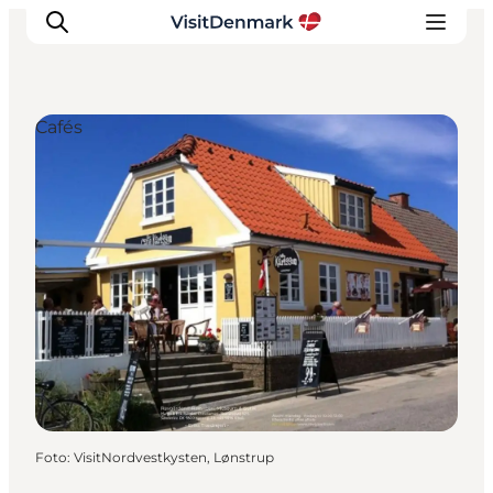
Cafés
Ispirazioni
Dove andare
Cosa fare
Dove dormire
Pianifica il viaggio
Foto
:
VisitNordvestkysten, Lønstrup