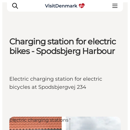
Charging station for electric
Ispirazioni
bikes - Spodsbjerg Harbour
Dove andare
Cosa fare
Dove dormire
Electric charging station for electric
Pianifica il viaggio
bicycles at Spodsbjergvej 234
Electric charging stations