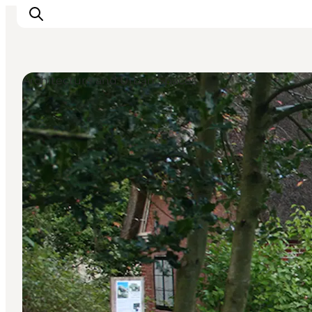
Architecture and Urban Spaces
Ispirazioni
Dove andare
Cosa fare
Dove dormire
Pianifica il viaggio