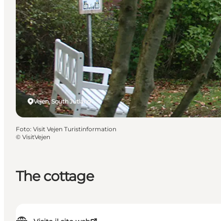
Vejen, South Jutland
Foto
:
Visit Vejen Turistinformation
©
VisitVejen
The cottage