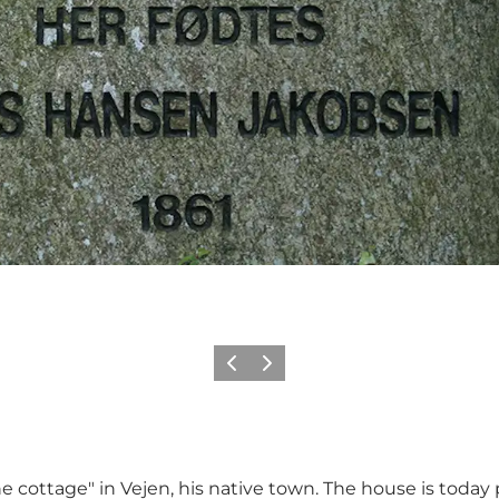
Precedente
Avanti
e cottage" in Vejen, his native town. The house is today p