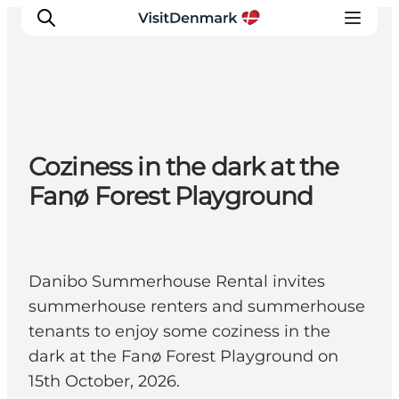
Ispirazioni
Coziness in the dark at the
Dove andare
Fanø Forest Playground
Cosa fare
Dove dormire
Pianifica il viaggio
Danibo Summerhouse Rental invites
summerhouse renters and summerhouse
tenants to enjoy some coziness in the
dark at the Fanø Forest Playground on
15th October, 2026.