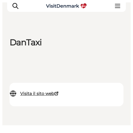
DanTaxi
Ispirazioni
Dove andare
Cosa fare
Dove dormire
Pianifica il viaggio
Visita il sito web