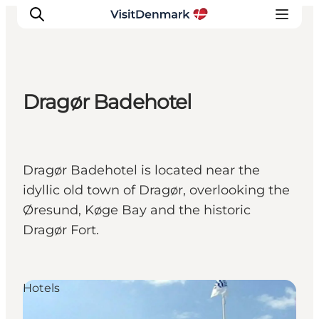
Dragør Badehotel
Ispirazioni
Dove andare
Cosa fare
Dragør Badehotel is located near the
Dove dormire
idyllic old town of Dragør, overlooking the
Pianifica il viaggio
Øresund, Køge Bay and the historic
Dragør Fort.
Hotels