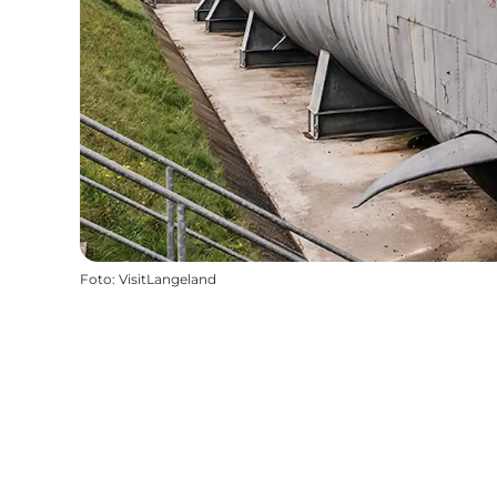
Foto
:
VisitLangeland