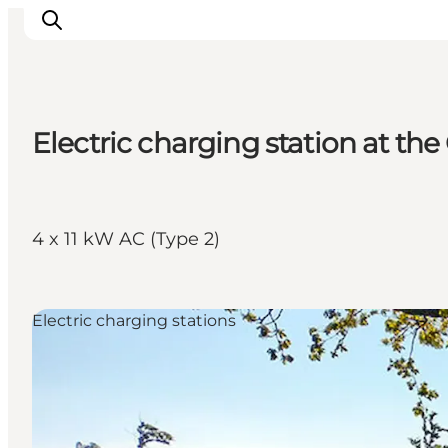
Electric charging station at t
Ispirazioni
Dove andare
Cosa fare
4 x 11 kW AC (Type 2)
Dove dormire
Pianifica il viaggio
Electric charging stations