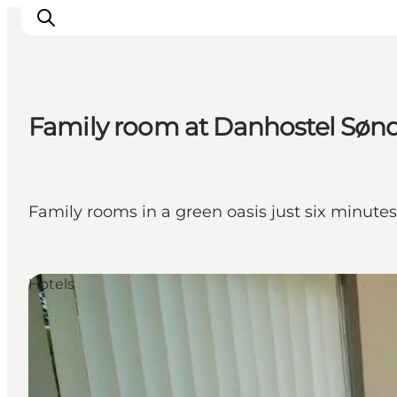
Family room at Danhostel Søn
Ispirazioni
Dove andare
Cosa fare
Family rooms in a green oasis just six minute
Dove dormire
Pianifica il viaggio
Hotels