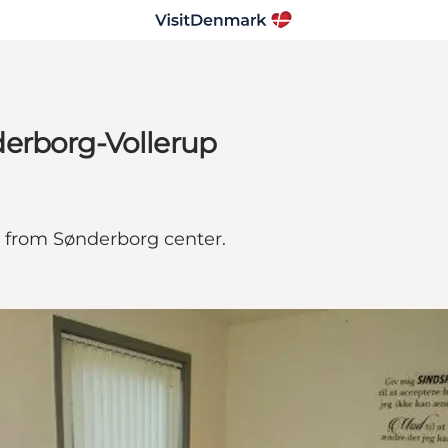
derborg-Vollerup
s from Sønderborg center.