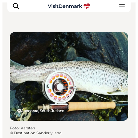
Angling
Ispirazioni
Dove andare
Cosa fare
Dove dormire
Pianifica il viaggio
Aabenraa, South Jutland
Foto
:
Karsten
©
Destination Sønderjylland