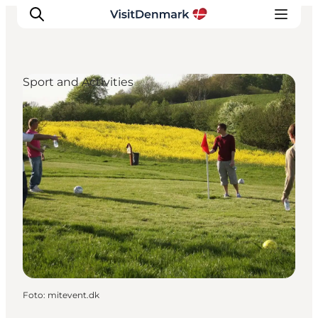
Sport and Activities
Ispirazioni
Dove andare
Cosa fare
Dove dormire
Pianifica il viaggio
Foto
:
mitevent.dk