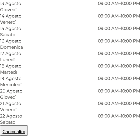
13 Agosto
09:00 AM–10:00 PM
football or golf experience. It's a Pay and Play
Giovedì
course and once you've paid the entrance fee,
14 Agosto
09:00 AM–10:00 PM
Venerdì
you can use the facilities for as long as you like.
15 Agosto
09:00 AM–10:00 PM
Reservations are not necessary.
Sabato
16 Agosto
09:00 AM–10:00 PM
The rules for FootballGolf are almost the same
Domenica
17 Agosto
09:00 AM–10:00 PM
as for regular Golf. Only the golf ball and golf
Lunedì
club are replaced by a football and a good pair
18 Agosto
09:00 AM–10:00 PM
Martedì
of legs.
19 Agosto
09:00 AM–10:00 PM
Mercoledì
Each course has, as in Golf, its own par
20 Agosto
09:00 AM–10:00 PM
(optimum number of kicks), a tee (starting
Giovedì
21 Agosto
09:00 AM–10:00 PM
point), a fairway and a green. The courses all
Venerdì
have 18 holes and a total length of about 1.2 to
22 Agosto
09:00 AM–10:00 PM
1.7 km.
Sabato
Carica altro
The level of difficulty varies from hole to hole