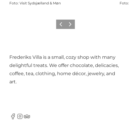
Foto
:
Visit Sydsjælland & Møn
Foto
:
Precedente
Avanti
Frederiks Villa is a small, cozy shop with many
delightful treats. We offer chocolate, delicacies,
coffee, tea, clothing, home décor, jewelry, and
art.
Facebook
Instagram
TripAdvisor