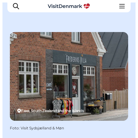
Shopping
Ispirazioni
Dove andare
Cosa fare
Dove dormire
Pianifica il viaggio
Faxe, South Zealand and the Islands
Foto
:
Visit Sydsjælland & Møn