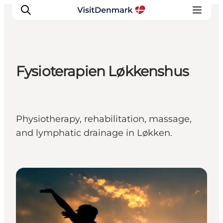
Fysioterapien Løkkenshus
Ispirazioni
Dove andare
Cosa fare
Physiotherapy, rehabilitation, massage,
Dove dormire
and lymphatic drainage in Løkken.
Pianifica il viaggio
Other companies