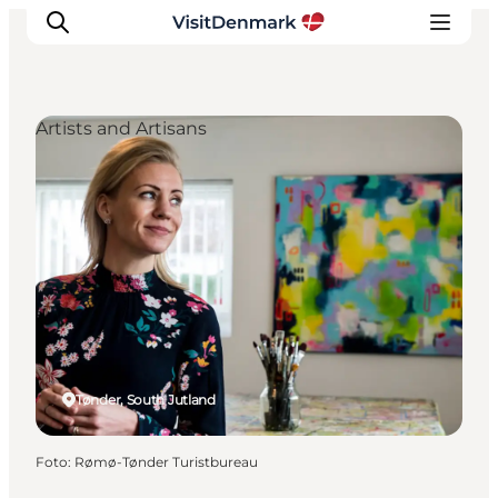
Artists and Artisans
Ispirazioni
Dove andare
Cosa fare
Dove dormire
Pianifica il viaggio
Tønder, South Jutland
Foto
:
Rømø-Tønder Turistbureau