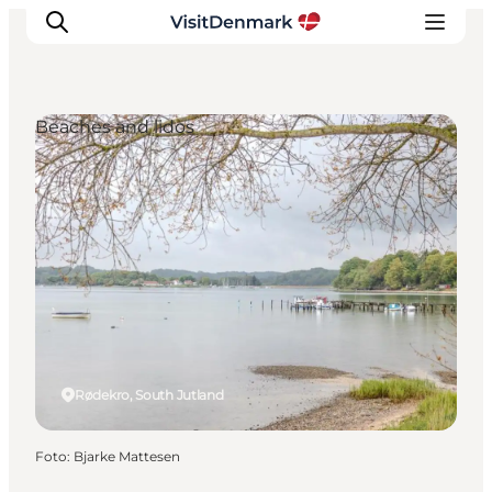
Beaches and lidos
Ispirazioni
Dove andare
Cosa fare
Dove dormire
Pianifica il viaggio
Rødekro, South Jutland
Foto
:
Bjarke Mattesen