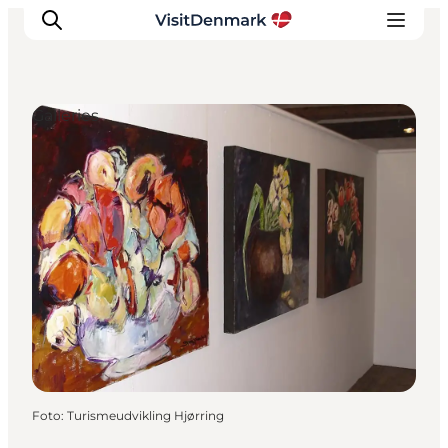
Galleries
Ispirazioni
Dove andare
Cosa fare
Dove dormire
Pianifica il viaggio
Foto
:
Turismeudvikling Hjørring