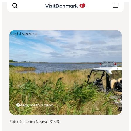
Sightseeing
Ispirazioni
Dove andare
Cosa fare
Dove dormire
Pianifica il viaggio
Aarø, South Jutland
Foto
:
Joachim Negwer/CMR