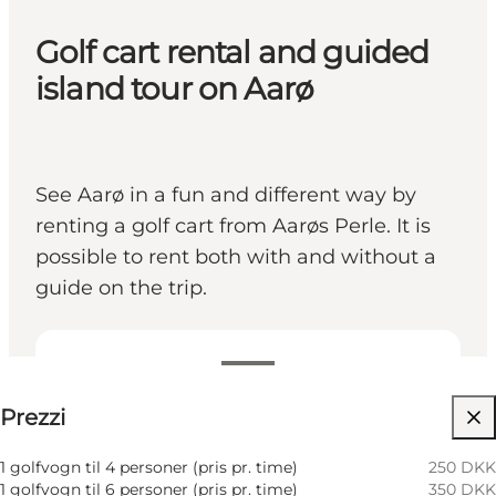
Golf cart rental and guided
island tour on Aarø
See Aarø in a fun and different way by
renting a golf cart from Aarøs Perle. It is
possible to rent both with and without a
guide on the trip.
Visualizza prezzi
Prezzi
Visita il sito web
Children, Friends, My business
1 golfvogn til 4 personer (pris pr. time)
250 DKK
1 golfvogn til 6 personer (pris pr. time)
350 DKK