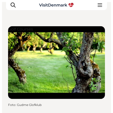
Golf Courses
Ispirazioni
Dove andare
Cosa fare
Dove dormire
Pianifica il viaggio
Foto
:
Gudme Glofklub