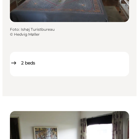
Foto
:
Ishøj Turistbureau
©
Hedvig Møller
2
beds