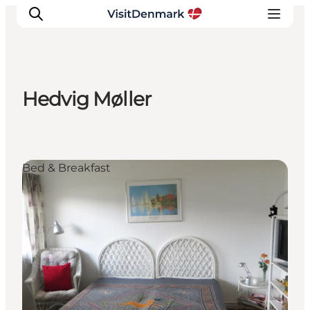
Hedvig Møller
Ispirazioni
Dove andare
Cosa fare
Bed & Breakfast
Dove dormire
Pianifica il viaggio