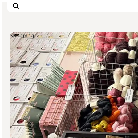
Shopping
Ispirazioni
Dove andare
Cosa fare
Dove dormire
Pianifica il viaggio