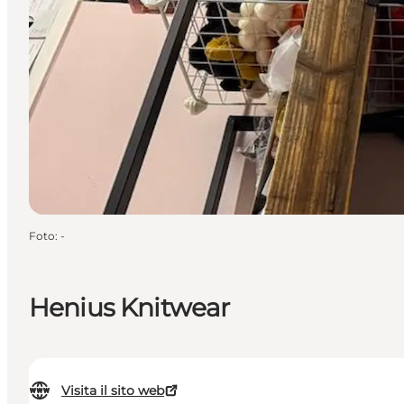
Foto
:
-
Henius Knitwear
Visita il sito web