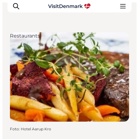
Restaurants
Ispirazioni
Dove andare
Cosa fare
Dove dormire
Pianifica il viaggio
Foto
:
Hotel Aarup Kro