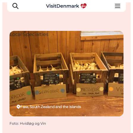
Local Specialties
Ispirazioni
Dove andare
Cosa fare
Dove dormire
Pianifica il viaggio
Faxe, South Zealand and the Islands
Foto
:
Hvidløg og Vin