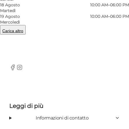
18 Agosto
10:00 AM–06:00 PM
Martedì
19 Agosto
10:00 AM–06:00 PM
Imerco Home is one of our largest shops, which
Mercoledì
together with our usual assortment offers a
Carica altro
larger and more changing assortment for the
home, within design, interior and presents.
facebook
instagram
Leggi di più
Informazioni di contatto