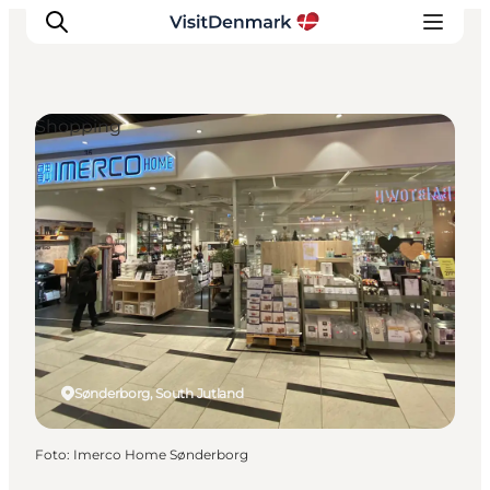
Shopping
Ispirazioni
Dove andare
Cosa fare
Dove dormire
Pianifica il viaggio
Sønderborg, South Jutland
Foto
:
Imerco Home Sønderborg