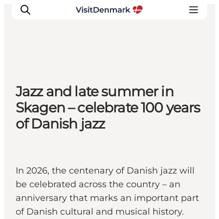
Ispirazioni
Jazz and late summer in
Dove andare
Skagen – celebrate 100 years
Cosa fare
of Danish jazz
Dove dormire
Pianifica il viaggio
In 2026, the centenary of Danish jazz will
be celebrated across the country – an
anniversary that marks an important part
of Danish cultural and musical history.