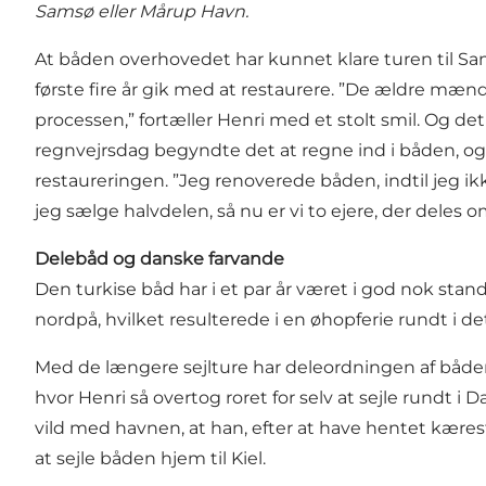
Samsø eller Mårup Havn.
At båden overhovedet har kunnet klare turen til Samsø,
første fire år gik med at restaurere. ”De ældre mænd 
processen,” fortæller Henri med et stolt smil. Og de
regnvejrsdag begyndte det at regne ind i båden, og
restaureringen. ”Jeg renoverede båden, indtil jeg ikk
jeg sælge halvdelen, så nu er vi to ejere, der deles 
Delebåd og danske farvande
Den turkise båd har i et par år været i god nok stand t
nordpå, hvilket resulterede i en øhopferie rundt i 
Med de længere sejlture har deleordningen af båden v
hvor Henri så overtog roret for selv at sejle rundt 
vild med havnen, at han, efter at have hentet kære
at sejle båden hjem til Kiel.