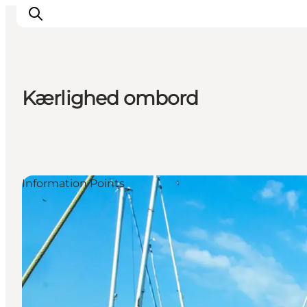
Kærlighed ombord
Ispirazioni
Dove andare
Cosa fare
Dove dormire
Information Points
Pianifica il viaggio