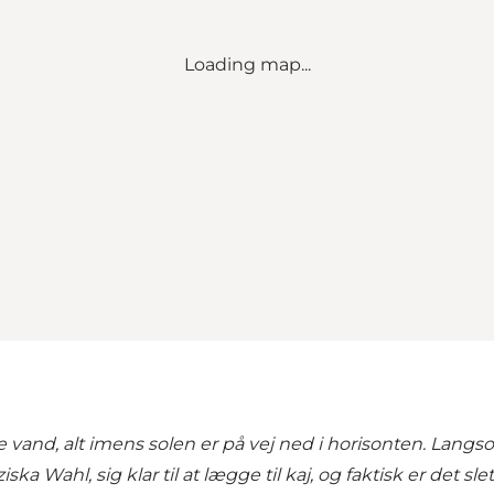
Loading map...
e vand, alt imens solen
er på vej ned i horisonten. Lang
ka Wahl, sig klar til at
lægge til kaj, og faktisk er det s