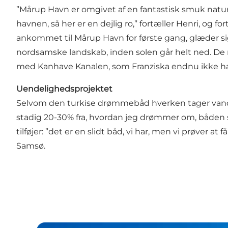
”Mårup Havn er omgivet af en fantastisk smuk natur,
havnen, så her er en dejlig ro,” fortæller Henri, og
ankommet til Mårup Havn for første gang, glæder sig
nordsamske landskab, inden solen går helt ned. De
med Kanhave Kanalen, som Franziska endnu ikke ha
Uendelighedsprojektet
Selvom den turkise drømmebåd hverken tager vand ind
stadig 20-30% fra, hvordan jeg drømmer om, båden sk
tilføjer: ”det er en slidt båd, vi har, men vi prøver 
Samsø.