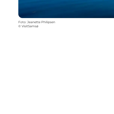
Foto
:
Jeanette Philipsen
©
VisitSamsø