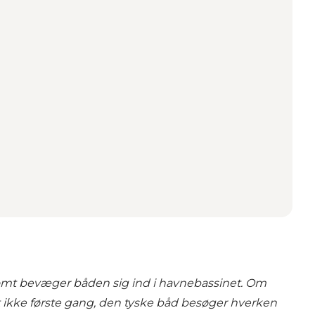
somt bevæger båden sig ind i havnebassinet.
Om
let ikke første gang, den tyske båd besøger hverken