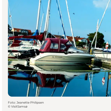
Foto
:
Jeanette Philipsen
©
VisitSamsø