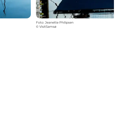
Foto
:
Jeanette Philipsen
©
VisitSamsø