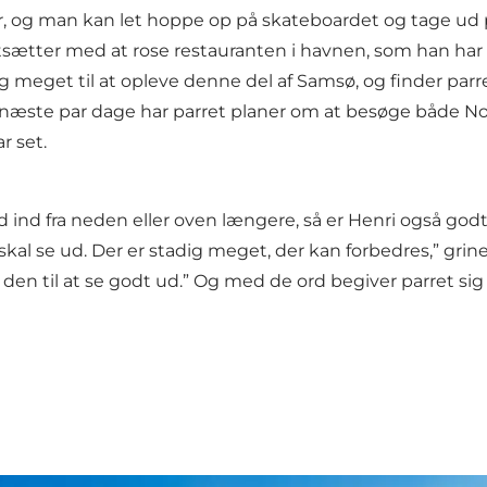
 og man kan let hoppe op på skateboardet og tage ud på 
 fortsætter med at rose restauranten i havnen, som han ha
 meget til at opleve denne del af Samsø, og finder parre
 næste par dage har parret planer om at besøge både No
r set.
 fra neden eller oven længere, så er Henri også godt kla
al se ud. Der er stadig meget, der kan forbedres,” grin
at få den til at se godt ud.” Og med de ord begiver parret