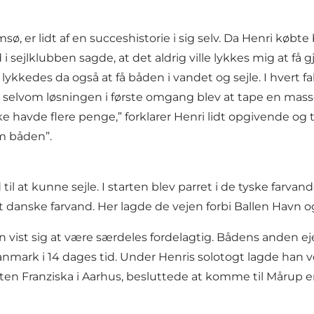
 er lidt af en succeshistorie i sig selv. Da Henri købte b
i sejlklubben sagde, at det aldrig ville lykkes mig at få 
t lykkedes da også at få båden i vandet og sejle. I hvert
 selvom løsningen i første omgang blev at tape en masse
e havde flere penge,” forklarer Henri lidt opgivende og ti
om båden”.
il at kunne sejle. I starten blev parret i de tyske farvand
det danske farvand. Her lagde de vejen forbi Ballen Hav
ist sig at være særdeles fordelagtig. Bådens anden ejer 
i Danmark i 14 dages tid. Under Henris solotogt lagde han
sten Franziska i Aarhus, besluttede at komme til Mårup