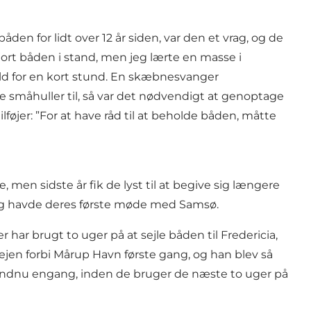
åden for lidt over 12 år siden, var den et vrag, og de
gjort båden i stand, men jeg lærte en masse i
 fald for en kort stund. En skæbnesvanger
 småhuller til, så var det nødvendigt at genoptage
lføjer: ”For at have råd til at beholde båden, måtte
e, men sidste år fik de lyst til at begive sig længere
n og havde deres første møde med Samsø.
har brugt to uger på at sejle båden til Fredericia,
 vejen forbi Mårup Havn første gang, og han blev så
 endnu engang, inden de bruger de næste to uger på