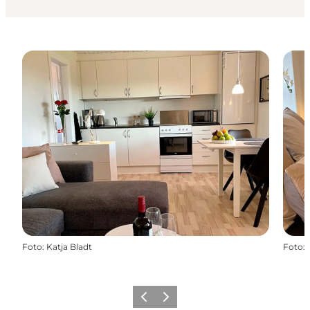
Foto
:
Katja Bladt
Foto
:
Precedente
Avanti