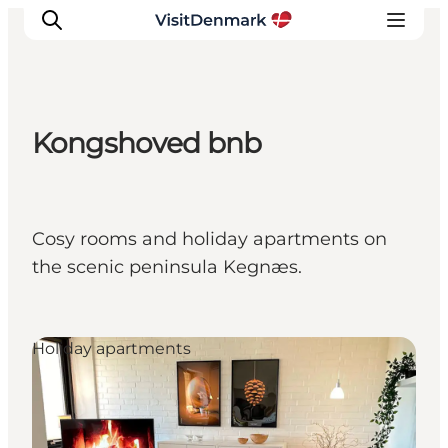
Kongshoved bnb
Ispirazioni
Dove andare
Cosa fare
Cosy rooms and holiday apartments on
Dove dormire
the scenic peninsula Kegnæs.
Pianifica il viaggio
Holiday apartments