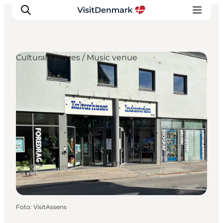
Cultural Centres / Music venue
Ispirazioni
Dove andare
Cosa fare
Dove dormire
Pianifica il viaggio
Foto
:
VisitAssens