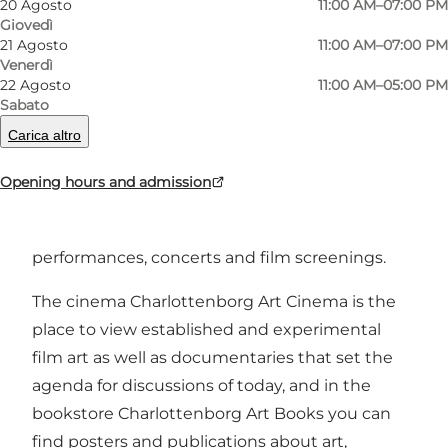
20 Agosto
11:00 AM–07:00 PM
Giovedì
21 Agosto
11:00 AM–07:00 PM
Venerdì
22 Agosto
11:00 AM–05:00 PM
The exhibition space presents an ambitious
Sabato
program with international outlook featuring
Carica altro
talents as well as established stars from both
Denmark and abroad. The trendsetting
Opening hours and admission
exhibition program is supplemented with a
large number of activities like artist talks,
performances, concerts and film screenings.
The cinema Charlottenborg Art Cinema is the
place to view established and experimental
film art as well as documentaries that set the
agenda for discussions of today, and in the
bookstore Charlottenborg Art Books you can
find posters and publications about art,