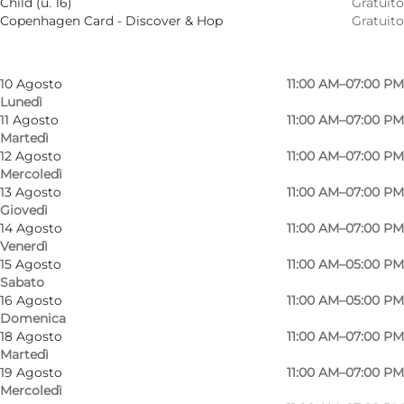
Child (u. 16)
Gratuito
8 Agosto
11:00 AM–05:00 PM
Copenhagen Card - Discover & Hop
Gratuito
Sabato
9 Agosto
11:00 AM–05:00 PM
Domenica
10 Agosto
11:00 AM–07:00 PM
Lunedì
11 Agosto
11:00 AM–07:00 PM
Martedì
12 Agosto
11:00 AM–07:00 PM
Mercoledì
13 Agosto
11:00 AM–07:00 PM
Giovedì
14 Agosto
11:00 AM–07:00 PM
Venerdì
15 Agosto
11:00 AM–05:00 PM
Sabato
16 Agosto
11:00 AM–05:00 PM
Domenica
Foto
:
Kunsthal Charlottenborg
Foto
:
18 Agosto
11:00 AM–07:00 PM
Martedì
19 Agosto
11:00 AM–07:00 PM
Precedente
Avanti
Mercoledì