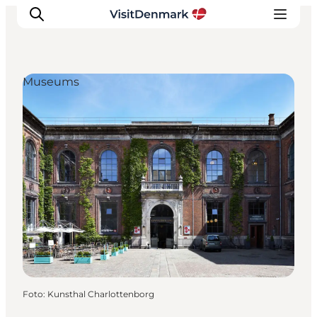
Museums
Ispirazioni
Dove andare
Cosa fare
Dove dormire
Pianifica il viaggio
Foto
:
Kunsthal Charlottenborg