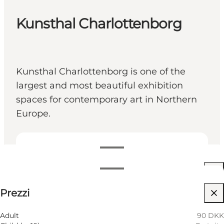
Kunsthal Charlottenborg
Kunsthal Charlottenborg is one of the
largest and most beautiful exhibition
spaces for contemporary art in Northern
Europe.
Visualizza orari di apertura
Orari di apertura
90 DKK
Prezzi
Visita il sito web
Filtra per mese
7 Agosto
11:00 AM–07:00 PM
Adult
90 DKK
Venerdì