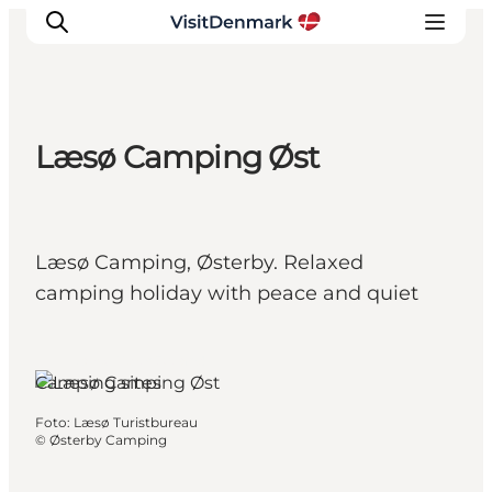
Læsø Camping Øst
Ispirazioni
Dove andare
Cosa fare
Læsø Camping, Østerby. Relaxed
Dove dormire
camping holiday with peace and quiet
Pianifica il viaggio
Læsø, North Jutland
Camping sites
Foto
:
Læsø Turistbureau
©
Østerby Camping