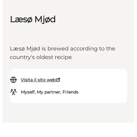
Læsø Mjød
Læsø Mjød is brewed according to the
country's oldest recipe
Visita il sito web
Myself, My partner, Friends