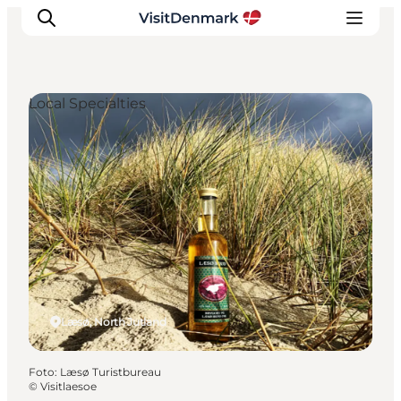
Local Specialties
Ispirazioni
Dove andare
Cosa fare
Dove dormire
Pianifica il viaggio
Læsø, North Jutland
Foto
:
Læsø Turistbureau
©
Visitlaesoe