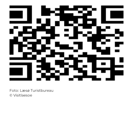
Foto
:
Læsø Turistbureau
©
Visitlaesoe