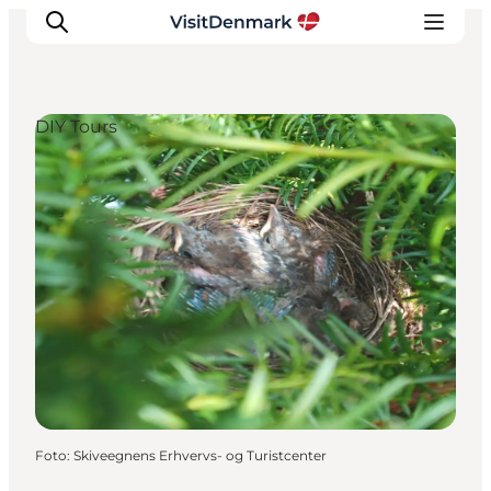
DIY Tours
Ispirazioni
Dove andare
Cosa fare
Dove dormire
Pianifica il viaggio
Foto
:
Skiveegnens Erhvervs- og Turistcenter