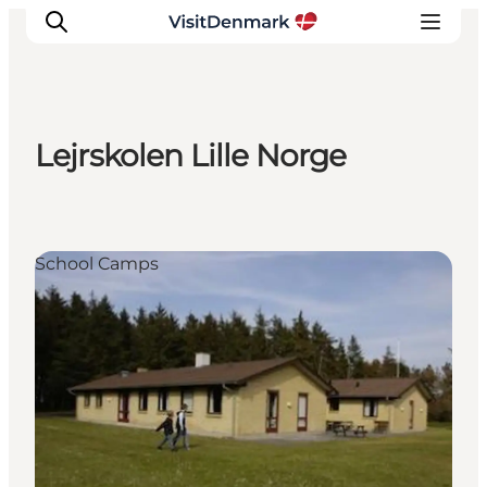
Lejrskolen Lille Norge
Ispirazioni
Dove andare
Cosa fare
School Camps
Dove dormire
Pianifica il viaggio