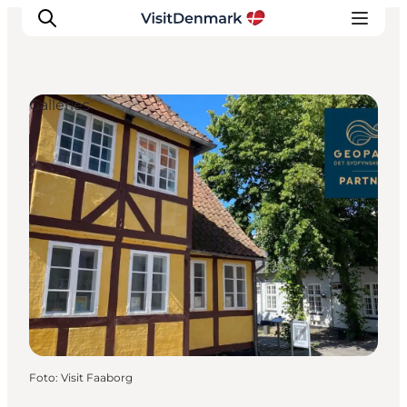
Galleries
Ispirazioni
Dove andare
Cosa fare
Dove dormire
Pianifica il viaggio
Foto
:
Visit Faaborg