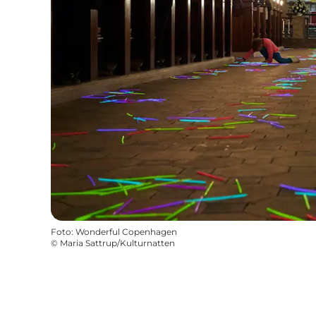
Foto
:
Wonderful Copenhagen
©
Maria Sattrup/Kulturnatten