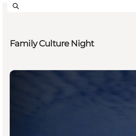
Family Culture Night
Ispirazioni
Dove andare
Cosa fare
Events
Dove dormire
Pianifica il viaggio