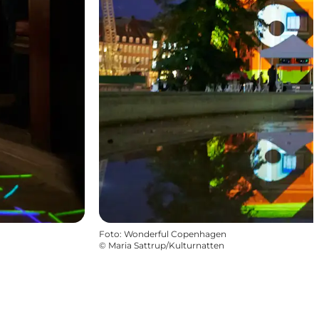
Foto
:
Wonderful Copenhagen
©
Maria Sattrup/Kulturnatten