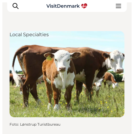
Local Specialties
Ispirazioni
Dove andare
Cosa fare
Dove dormire
Pianifica il viaggio
Foto
:
Lønstrup Turistbureau